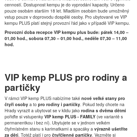
cenností. Dostupnost kempu je do vyprodání kapacity. Určeno
pouze osobám starším 18 let. Mladším osobám bude umožněný
vstup pouze v doprovodu dospělé osoby. Pro ubytované ve VIP
kempu PLUS platí stejný provozní řád jako v případě VIP kempu.
Provozní doba recepce VIP kempu plus bude: pátek 14,00 –
01,00 hod., sobota 07,30 – 01,00 hod., neděle 07,30 – 11,00
hod.
VIP kemp PLUS pro rodiny a
partičky
V rámci VIP kemp PLUS nabízíme také
nové velké stany pro
čtyři osoby
a to
pro rodiny i partičky
. Pokud tedy chcete na
Hrady vyrazit a ubytovat se v klidu jako
rodina s dvěma dětmi
pořiďte si vstupenky
VIP kemp PLUS - FAMILY
(ve variantě s
permanentkou i bez ní). Ubytujete se v jednom velkém
čtyřmístném stanu s karimatkami a spacáky a
výrazně ušetříte
za děti
. Totéž platí i pro
čtyřčlenné partičky
. Vezměte si