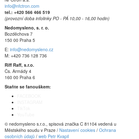
info@nfctron.com
tel.:
+420 566 466 519
(provozní doba infolinky PO - PÁ 10,00 - 16,00 hodin)
Nedomysleno, s. r. o.
Bozděchova 7
150 00 Praha 5
E:
info@nedomysleno.cz
M: +420 736 128 736
Riff Raff, s.r.o.
Čs. Armády 4
160 00 Praha 6
Staňte se fanouškem:
FACEBOOK
INSTAGRAM
TikTok
YouTube
© nedomysleno s.r.o., spisová značka C 81104 vedená u
Městského soudu v Praze /
Nastavení cookies
/
Ochrana
osobních údajů
/
web Petr Kvapil