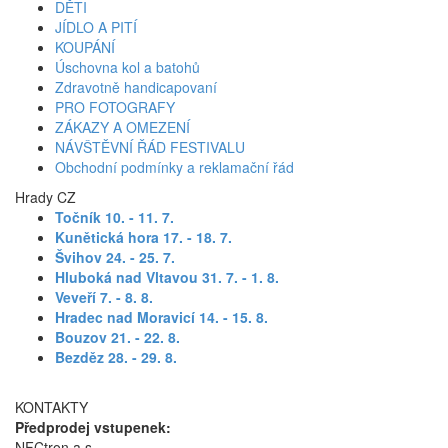
DĚTI
JÍDLO A PITÍ
KOUPÁNÍ
Úschovna kol a batohů
Zdravotně handicapovaní
PRO FOTOGRAFY
ZÁKAZY A OMEZENÍ
NÁVŠTĚVNÍ ŘÁD FESTIVALU
Obchodní podmínky a reklamační řád
Hrady CZ
Točník 10. - 11. 7
.
Kunětická hora 17. - 18. 7.
Švihov 24. - 25. 7.
Hluboká nad Vltavou 31. 7. - 1. 8.
Veveří 7. - 8. 8.
Hradec nad Moravicí 14. - 15. 8.
Bouzov 21. - 22. 8.
Bezděz 28. - 29. 8.
KONTAKTY
Předprodej vstupenek:
NFCtron a.s.