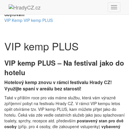
Ubytování
VIP Kemp
VIP kemp PLUS
VIP kemp PLUS
VIP kemp PLUS – Na festival jako do
hotelu
Hotelový kemp znovu v rámci festivalu Hrady CZ!
Využijte spaní v areálu bez starostí!
Také v příštím roce pro vás máme službu, která vám výrazně
zpříjemní pobyt na festivalu Hrady CZ. V rámci VIP kempu letos
opět otvíráme tzv. VIP kemp PLUS, kam můžete přijet jako do
hotelu. Čeká vás zde vedle ostatních služeb jako jsou splachovaní
toalety, sprchy, recepce atd. především
postavený stan pro dvě
osoby
(příp. pro 4 osoby, dle zakoupené vstupenky)
vybavený