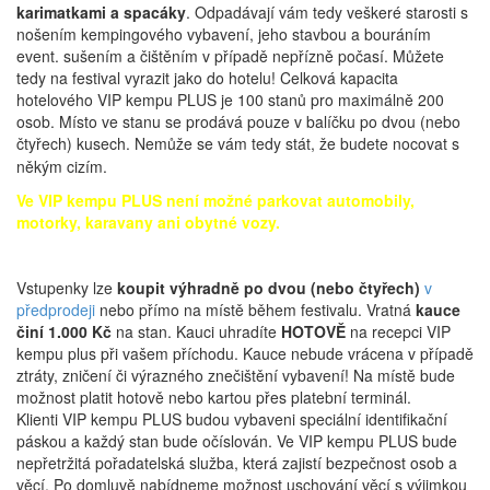
karimatkami a spacáky
. Odpadávají vám tedy veškeré starosti s
nošením kempingového vybavení, jeho stavbou a bouráním
event. sušením a čištěním v případě nepřízně počasí. Můžete
tedy na festival vyrazit jako do hotelu! Celková kapacita
hotelového VIP kempu PLUS je 100 stanů pro maximálně 200
osob. Místo ve stanu se prodává pouze v balíčku po dvou (nebo
čtyřech) kusech. Nemůže se vám tedy stát, že budete nocovat s
někým cizím.
Ve VIP kempu PLUS není možné parkovat automobily,
motorky, karavany ani obytné vozy.
Vstupenky lze
koupit výhradně po dvou (nebo čtyřech)
v
předprodeji
nebo přímo na místě během festivalu. Vratná
kauce
činí 1.000 Kč
na stan. Kauci uhradíte
HOTOVĚ
na recepci VIP
kempu plus při vašem příchodu. Kauce nebude vrácena v případě
ztráty, zničení či výrazného znečištění vybavení! Na místě bude
možnost platit hotově nebo kartou přes platební terminál.
Klienti VIP kempu PLUS budou vybaveni speciální identifikační
páskou a každý stan bude očíslován. Ve VIP kempu PLUS bude
nepřetržitá pořadatelská služba, která zajistí bezpečnost osob a
věcí. Po domluvě nabídneme možnost uschování věcí s výjimkou