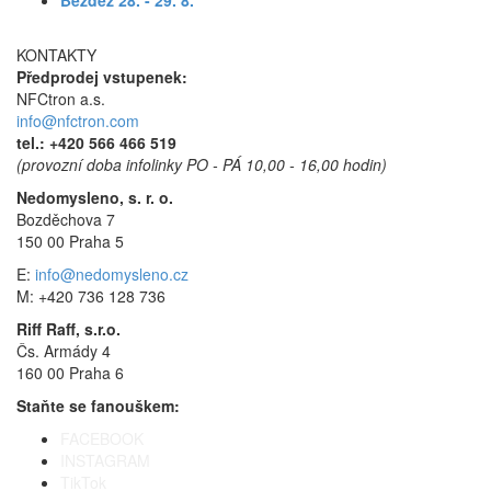
Bezděz 28. - 29. 8.
KONTAKTY
Předprodej vstupenek:
NFCtron a.s.
info@nfctron.com
tel.:
+420 566 466 519
(provozní doba infolinky PO - PÁ 10,00 - 16,00 hodin)
Nedomysleno, s. r. o.
Bozděchova 7
150 00 Praha 5
E:
info@nedomysleno.cz
M: +420 736 128 736
Riff Raff, s.r.o.
Čs. Armády 4
160 00 Praha 6
Staňte se fanouškem:
FACEBOOK
INSTAGRAM
TikTok