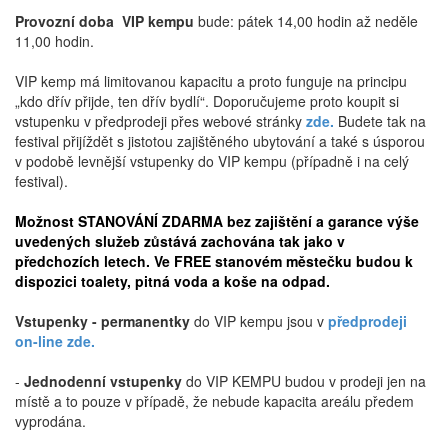
Provozní doba VIP kempu
bude: pátek 14,00 hodin až neděle
11,00 hodin.
VIP kemp má limitovanou kapacitu a proto funguje na principu
„kdo dřív přijde, ten dřív bydlí“. Doporučujeme proto koupit si
vstupenku v předprodeji přes webové stránky
zde.
Budete tak na
festival přijíždět s jistotou zajištěného ubytování a také s úsporou
v podobě levnější vstupenky do VIP kempu (případně i na celý
festival).
Možnost STANOVÁNÍ ZDARMA bez zajištění a garance výše
uvedených služeb zůstává zachována tak jako v
předchozích letech. Ve FREE stanovém městečku budou k
dispozici toalety, pitná voda a koše na odpad.
Vstupenky - permanentky
do VIP kempu jsou v
předprodeji
on-line zde.
-
Jednodenní vstupenky
do VIP KEMPU budou v prodeji jen na
místě a to pouze v případě, že nebude kapacita areálu předem
vyprodána.