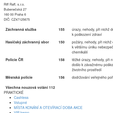
Riff Raff, s.r.o.
Bubenečská 27
160 00 Praha 6
DIČ: CZ47125675
Záchranná služba
155
úrazy, nehody, při nichž d
k poškození zdraví
Hasičský záchranný sbor
150
požáry, nehody, při nichž
k většímu úniku nebezpe
chemikálií
Policie ČR
158
těžké úrazy, nehody, při n
došlo k závažnému poško
životního prostředí
Městská policie
156
dodržování veřejného po
Všechna nouzová volání 112
PRAKTICKÉ
Cashless
Vstupné
MÍSTA KONÁNÍ A OTEVÍRACÍ DOBA AKCE
VIP kemp