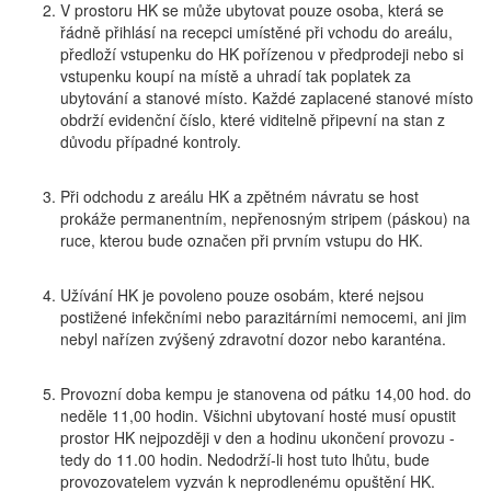
V prostoru HK se může ubytovat pouze osoba, která se
řádně přihlásí na recepci umístěné při vchodu do areálu,
předloží vstupenku do HK pořízenou v předprodeji nebo si
vstupenku koupí na místě a uhradí tak poplatek za
ubytování a stanové místo. Každé zaplacené stanové místo
obdrží evidenční číslo, které viditelně připevní na stan z
důvodu případné kontroly.
Při odchodu z areálu HK a zpětném návratu se host
prokáže permanentním, nepřenosným stripem (páskou) na
ruce, kterou bude označen při prvním vstupu do HK.
Užívání HK je povoleno pouze osobám, které nejsou
postižené infekčními nebo parazitárními nemocemi, ani jim
nebyl nařízen zvýšený zdravotní dozor nebo karanténa.
Provozní doba kempu je stanovena od pátku 14,00 hod. do
neděle 11,00 hodin. Všichni ubytovaní hosté musí opustit
prostor HK nejpozději v den a hodinu ukončení provozu -
tedy do 11.00 hodin. Nedodrží-li host tuto lhůtu, bude
provozovatelem vyzván k neprodlenému opuštění HK.