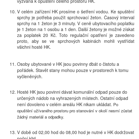
vyzvána k opuštění celého prostoru HK.
V celém zařízení HK prosíme o šetření vodou. Ke spuštění
sprchy je potřeba použít sprchovací žeton. Časový interval
sprchy na 1 žeton je 3 minuty. V ceně ubytovacího poplatku
je 1 žeton na 1 osobu a 1 den. Další žetony je možné získat
za poplatek 20 Kč. Toto regulační opatření je zavedeno
proto, aby se ve sprchových kabinách mohli vystřídat
všichni hosté HK.
Osoby ubytované v HK jsou povinny dbát o čistotu a
pořádek. Stavět stany mohou pouze v prostorech k tomu
vyčleněných.
Hosté HK jsou povinni dávat komunální odpad pouze do
určených nádob na vyhrazených místech. Ostatní odpad
není dovoleno v celém areálu HK nikam ukládat.
Po
opuštění užívaného prostoru pro stanování v okolí nesmí zůstat
žádný materiál a odpadky.
V době od 02,00 hod do 08,00 hod je nutné v HK dodržovat
noční klid.