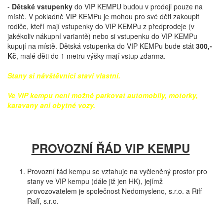
-
Dětské vstupenky
do VIP KEMPU budou v prodeji pouze na
místě. V pokladně VIP KEMPu je mohou pro své děti zakoupit
rodiče, kteří mají vstupenky do VIP KEMPu z předprodeje (v
jakékoliv nákupní variantě) nebo si vstupenku do VIP KEMPu
kupují na místě. Dětská vstupenka do VIP KEMPu bude stát
300,-
Kč
, malé děti do 1 metru výšky mají vstup zdarma.
Stany si návštěvníci staví vlastní.
Ve VIP kempu není možné parkovat automobily, motorky,
karavany ani obytné vozy.
PROVOZNÍ ŘÁD VIP KEMPU
Provozní řád kempu se vztahuje na vyčleněný prostor pro
stany ve VIP kempu (dále již jen HK), jejímž
provozovatelem je společnost Nedomysleno, s.r.o. a Riff
Raff, s.r.o.