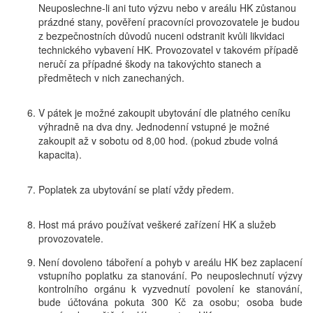
Neuposlechne-li ani tuto výzvu nebo v areálu HK zůstanou
prázdné stany, pověření pracovníci provozovatele je budou
z bezpečnostních důvodů nuceni odstranit kvůli likvidaci
technického vybavení HK. Provozovatel v takovém případě
neručí za případné škody na takovýchto stanech a
předmětech v nich zanechaných.
V pátek je možné zakoupit ubytování dle platného ceníku
výhradně na dva dny. Jednodenní vstupné je možné
zakoupit až v sobotu od 8,00 hod. (pokud zbude volná
kapacita).
Poplatek za ubytování se platí vždy předem.
Host má právo používat veškeré zařízení HK a služeb
provozovatele.
Není dovoleno táboření a pohyb v areálu HK bez zaplacení
vstupního poplatku za stanování. Po neuposlechnutí výzvy
kontrolního orgánu k vyzvednutí povolení ke stanování,
bude účtována pokuta 300 Kč za osobu; osoba bude