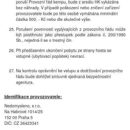
poruší Provozní řád kempu, bude z areálu HK vykázána
bez náhrady. V případě poškození nebo zničení zařízení
provozovatele bude po této osobě vymáhána minimální
částka 500, - Kč nebo dle skutečné výše.
Porušení povinností vyplývajících z provozního řádu může
být postihnuto jako přestupek podle zákona č. 200/1990
Sb., nejedná-li se o trestný čin.
Při předčasném ukončení pobytu ze strany hosta se
vstupné (ubytovací poplatek) nevrací.
Na kontrolu oprávnění ke vstupu a dodržování provozního
řádu bude dohlížet smluvně sjednaná bezpečnostní
agentura.
Identifikace provozovatele:
Nedomysleno, s r.o.
Na Habrové 1014/25
152 00 Praha 5
DIČ: CZ 26423341