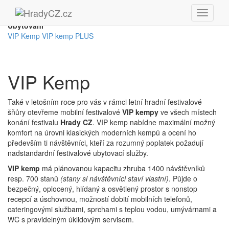
Ubytování
VIP Kemp
VIP kemp PLUS
VIP Kemp
Také v letošním roce pro vás v rámci letní hradní festivalové
šňůry otevřeme mobilní festivalové
VIP
kempy
ve všech místech
konání festivalu
Hrady CZ
. VIP kemp nabídne maximální možný
komfort na úrovni klasických moderních kempů a ocení ho
především ti návštěvníci, kteří za rozumný poplatek požadují
nadstandardní festivalové ubytovací služby.
VIP kemp
má plánovanou kapacitu zhruba 1400 návštěvníků
resp. 700 stanů
(stany si návštěvníci staví vlastní)
. Půjde o
bezpečný, oplocený, hlídaný a osvětlený prostor s nonstop
recepcí a úschovnou, možností dobití mobilních telefonů,
cateringovými službami, sprchami s teplou vodou, umývárnami a
WC s pravidelným úklidovým servisem.