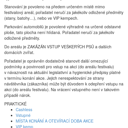
Stanování je povoleno na předem určeném místě mimo
festivalový areál, pořadatel neručí za jakékoliv odložené předměty
(stany, batohy…), nebo ve VIP kempech.
Parkování automobilů je povolené výhradně na určené odstavné
ploše, tato plocha není hlídaná. Pořadatel neručí za jakékoliv
odložené předměty.
Do areálu je ZAKÁZÁN VSTUP VEŠKERÝCH PSŮ a dalších
domácích zvířat.
Pořadatel je oprávněn dodatečně stanovit další omezující
podmínky a povinnosti pro vstup na akci (do areálu festivalu)
v návaznosti na aktuální legislativní a hygienické předpisy platné
v termínu konání akce. Jejich nerespektování ze strany
návštěvníka (zákazníka) může být důvodem k odepření vstupu na
akci (do areálu festivalu). Na vrácení vstupného není v takovém
případě nárok.
PRAKTICKÉ
Cashless
Vstupné
MÍSTA KONÁNÍ A OTEVÍRACÍ DOBA AKCE
VIP kemp