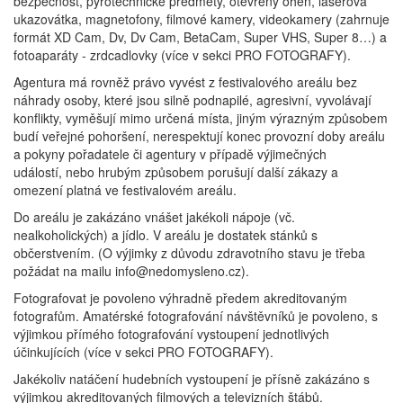
bezpečnost, pyrotechnické předměty, otevřený oheň, laserová
ukazovátka, magnetofony, filmové kamery, videokamery (zahrnuje
formát XD Cam, Dv, Dv Cam, BetaCam, Super VHS, Super 8…) a
fotoaparáty - zrdcadlovky (více v sekci PRO FOTOGRAFY).
Agentura má rovněž právo vyvést z festivalového areálu bez
náhrady osoby, které jsou silně podnapilé, agresivní, vyvolávají
konflikty, vyměšují mimo určená místa, jiným výrazným způsobem
budí veřejné pohoršení, nerespektují konec provozní doby areálu
a pokyny pořadatele či agentury v případě výjimečných
událostí, nebo hrubým způsobem porušují další zákazy a
omezení platná ve festivalovém areálu.
Do areálu je zakázáno vnášet jakékoli nápoje (vč.
nealkoholických) a jídlo. V areálu je dostatek stánků s
občerstvením. (O výjimky z důvodu zdravotního stavu je třeba
požádat na mailu info@nedomysleno.cz).
Fotografovat je povoleno výhradně předem akreditovaným
fotografům. Amatérské fotografování návštěvníků je povoleno, s
výjimkou přímého fotografování vystoupení jednotlivých
účinkujících (více v sekci PRO FOTOGRAFY).
Jakékoliv natáčení hudebních vystoupení je přísně zakázáno s
výjimkou akreditovaných filmových a televizních štábů.