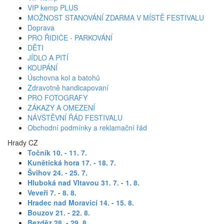
VIP kemp PLUS
MOŽNOST STANOVÁNÍ ZDARMA V MÍSTĚ FESTIVALU
Doprava
PRO ŘIDIČE - PARKOVÁNÍ
DĚTI
JÍDLO A PITÍ
KOUPÁNÍ
Úschovna kol a batohů
Zdravotně handicapovaní
PRO FOTOGRAFY
ZÁKAZY A OMEZENÍ
NÁVŠTĚVNÍ ŘÁD FESTIVALU
Obchodní podmínky a reklamační řád
Hrady CZ
Točník 10. - 11. 7
.
Kunětická hora 17. - 18. 7.
Švihov 24. - 25. 7.
Hluboká nad Vltavou 31. 7. - 1. 8.
Veveří 7. - 8. 8.
Hradec nad Moravicí 14. - 15. 8.
Bouzov 21. - 22. 8.
Bezděz 28. - 29. 8.