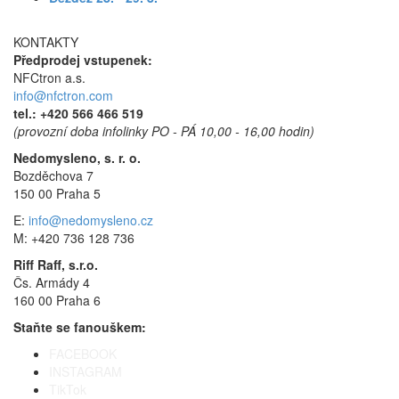
KONTAKTY
Předprodej vstupenek:
NFCtron a.s.
info@nfctron.com
tel.:
+420 566 466 519
(provozní doba infolinky PO - PÁ 10,00 - 16,00 hodin)
Nedomysleno, s. r. o.
Bozděchova 7
150 00 Praha 5
E:
info@nedomysleno.cz
M: +420 736 128 736
Riff Raff, s.r.o.
Čs. Armády 4
160 00 Praha 6
Staňte se fanouškem:
FACEBOOK
INSTAGRAM
TikTok