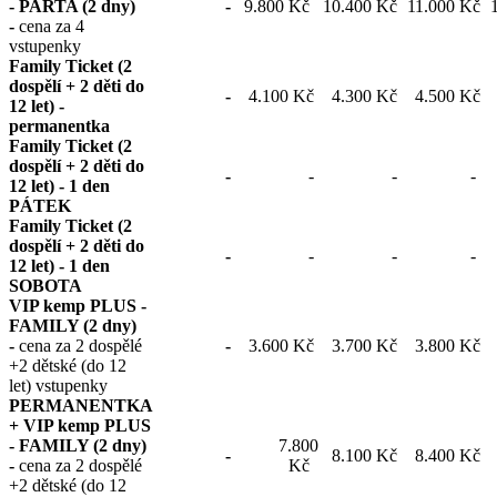
- PARTA (2 dny)
-
9.800 Kč
10.400 Kč
11.000 Kč
-
cena za 4
vstupenky
Family Ticket (2
dospělí + 2 děti do
-
4.100 Kč
4.300 Kč
4.500 Kč
12 let) -
permanentka
Family Ticket (2
dospělí + 2 děti do
-
-
-
-
12 let) - 1 den
PÁTEK
Family Ticket (2
dospělí + 2 děti do
-
-
-
-
12 let) - 1 den
SOBOTA
VIP kemp PLUS -
FAMILY (2 dny)
-
cena za 2 dospělé
-
3.600 Kč
3.700 Kč
3.800 Kč
+2 dětské (do 12
let) vstupenky
PERMANENTKA
+ VIP kemp PLUS
- FAMILY (2 dny)
7.800
-
8.100 Kč
8.400 Kč
-
cena za 2 dospělé
Kč
+2 dětské (do 12