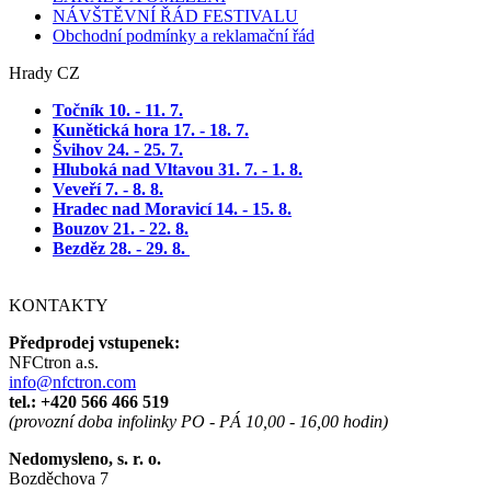
NÁVŠTĚVNÍ ŘÁD FESTIVALU
Obchodní podmínky a reklamační řád
Hrady CZ
Točník 10. - 11. 7
.
Kunětická hora 17. - 18. 7.
Švihov 24. - 25. 7.
Hluboká nad Vltavou 31. 7. - 1. 8.
Veveří 7. - 8. 8.
Hradec nad Moravicí 14. - 15. 8.
Bouzov 21. - 22. 8.
Bezděz 28. - 29. 8.
KONTAKTY
Předprodej vstupenek:
NFCtron a.s.
info@nfctron.com
tel.:
+420 566 466 519
(provozní doba infolinky PO - PÁ 10,00 - 16,00 hodin)
Nedomysleno, s. r. o.
Bozděchova 7