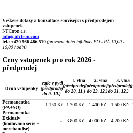
Veškeré dotazy a konzultace související s předprodejem
vstupenek
NFCtron a.s.
info@nfctron.com
tel.:
+420 566 466 519
(provozní doba infolinky PO - PÁ 10,00 -
16,00 hodin)
Ceny vstupenek pro rok 2026 -
předprodej
1. vlna
2. vlna
3. vlna
zajíc v pytli
(předprodej
(předprodej
(předprodej
(
Druh vstupenky
(předprodej
do 20. 11.)
do 23. 12.)
do 31. 12.)
do 9. 10.)
Permanentka
1.150 Kč
1.300 Kč
1.400 Kč
1.500 Kč
(PA+SO)
Permanentka
Exkluziv
-
3.800 Kč
4.000 Kč
4.200 Kč
(limitovaná série +
merchandise)