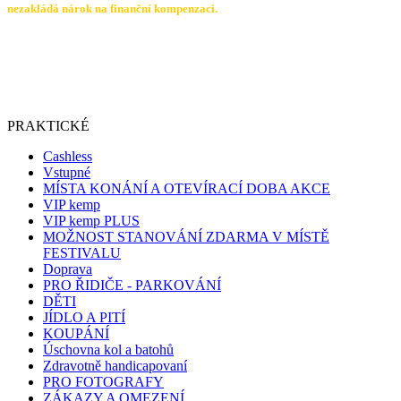
nezakládá nárok na finanční kompenzaci.
PRAKTICKÉ
Cashless
Vstupné
MÍSTA KONÁNÍ A OTEVÍRACÍ DOBA AKCE
VIP kemp
VIP kemp PLUS
MOŽNOST STANOVÁNÍ ZDARMA V MÍSTĚ
FESTIVALU
Doprava
PRO ŘIDIČE - PARKOVÁNÍ
DĚTI
JÍDLO A PITÍ
KOUPÁNÍ
Úschovna kol a batohů
Zdravotně handicapovaní
PRO FOTOGRAFY
ZÁKAZY A OMEZENÍ