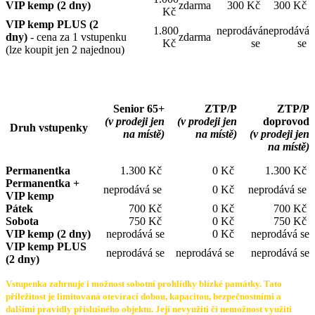
VIP kemp (2 dny)
zdarma
300 Kč
300 Kč
Kč
VIP kemp PLUS (2
1.800
neprodává
neprodává
dny)
- cena za 1 vstupenku
zdarma
Kč
se
se
(lze koupit jen 2 najednou)
Senior 65+
ZTP/P
ZTP/P
(v prodeji jen
(v prodeji jen
doprovod
Druh vstupenky
na místě)
na místě)
(v prodeji
jen
na místě)
Permanentka
1.300 Kč
0 Kč
1.300 Kč
Permanentka +
neprodává se
0 Kč
neprodává se
VIP kemp
Pátek
700 Kč
0 Kč
700 Kč
Sobota
750 Kč
0 Kč
750 Kč
VIP kemp (2 dny)
neprodává se
0 Kč
neprodává se
VIP kemp PLUS
neprodává se
neprodává se
neprodává se
(2 dny)
Vstupenka zahrnuje i možnost sobotní prohlídky blízké památky. Tato
příležitost je limitovaná otevírací dobou, kapacitou, bezpečnostními a
dalšími pravidly příslušného objektu. Její nevyužití či nemožnost využití