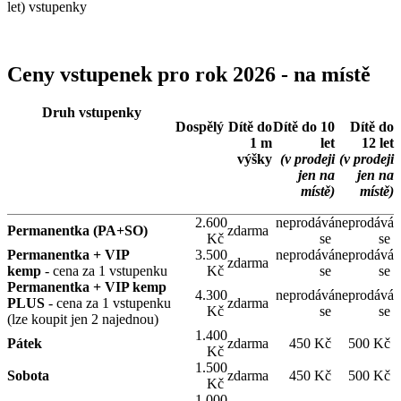
let) vstupenky
Ceny vstupenek pro rok 2026 - na místě
Druh vstupenky
Dospělý
Dítě do
Dítě
do 10
Dítě
do
1 m
let
12 let
výšky
(v prodeji
(v prodeji
jen na
jen na
místě)
místě)
2.600
neprodává
neprodává
Permanentka (PA+SO)
zdarma
Kč
se
se
Permanentka + VIP
3.500
neprodává
neprodává
zdarma
kemp
- cena za 1 vstupenku
Kč
se
se
Permanentka + VIP kemp
4.300
neprodává
neprodává
PLUS
- cena za 1 vstupenku
zdarma
Kč
se
se
(lze koupit jen 2 najednou)
1.400
Pátek
zdarma
450 Kč
500 Kč
Kč
1.500
Sobota
zdarma
450 Kč
500 Kč
Kč
1.000