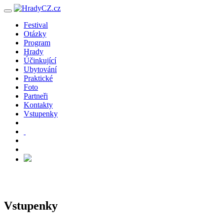
Festival
Otázky
Program
Hrady
Účinkující
Ubytování
Praktické
Foto
Partneři
Kontakty
Vstupenky
Vstupenky