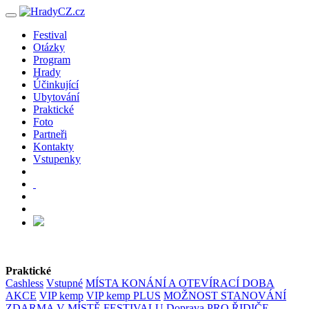
Festival
Otázky
Program
Hrady
Účinkující
Ubytování
Praktické
Foto
Partneři
Kontakty
Vstupenky
Praktické
Cashless
Vstupné
MÍSTA KONÁNÍ A OTEVÍRACÍ DOBA
AKCE
VIP kemp
VIP kemp PLUS
MOŽNOST STANOVÁNÍ
ZDARMA V MÍSTĚ FESTIVALU
Doprava
PRO ŘIDIČE -