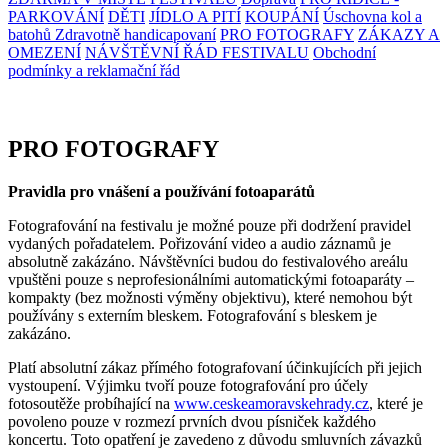
PARKOVÁNÍ
DĚTI
JÍDLO A PITÍ
KOUPÁNÍ
Úschovna kol a
batohů
Zdravotně handicapovaní
PRO FOTOGRAFY
ZÁKAZY A
OMEZENÍ
NÁVŠTĚVNÍ ŘÁD FESTIVALU
Obchodní
podmínky a reklamační řád
PRO FOTOGRAFY
Pravidla pro vnášení a používání fotoaparátů
Fotografování na festivalu je možné pouze při dodržení pravidel
vydaných pořadatelem. Pořizování video a audio záznamů je
absolutně zakázáno. Návštěvníci budou do festivalového areálu
vpuštěni pouze s neprofesionálními automatickými fotoaparáty –
kompakty (bez možnosti výměny objektivu), které nemohou být
používány s externím bleskem. Fotografování s bleskem je
zakázáno.
Platí absolutní zákaz přímého fotografovaní účinkujících při jejich
vystoupení. Výjimku tvoří pouze fotografování pro účely
fotosoutěže probíhající na
www.ceskeamoravskehrady.cz
, které
je
povoleno pouze v rozmezí prvních dvou písniček každého
koncertu. Toto opatření je zavedeno z důvodu smluvních závazků