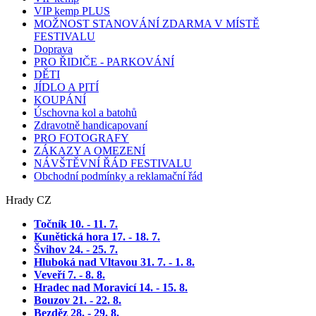
VIP kemp PLUS
MOŽNOST STANOVÁNÍ ZDARMA V MÍSTĚ
FESTIVALU
Doprava
PRO ŘIDIČE - PARKOVÁNÍ
DĚTI
JÍDLO A PITÍ
KOUPÁNÍ
Úschovna kol a batohů
Zdravotně handicapovaní
PRO FOTOGRAFY
ZÁKAZY A OMEZENÍ
NÁVŠTĚVNÍ ŘÁD FESTIVALU
Obchodní podmínky a reklamační řád
Hrady CZ
Točník 10. - 11. 7
.
Kunětická hora 17. - 18. 7.
Švihov 24. - 25. 7.
Hluboká nad Vltavou 31. 7. - 1. 8.
Veveří 7. - 8. 8.
Hradec nad Moravicí 14. - 15. 8.
Bouzov 21. - 22. 8.
Bezděz 28. - 29. 8.