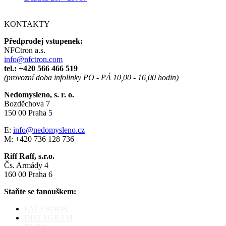
KONTAKTY
Předprodej vstupenek:
NFCtron a.s.
info@nfctron.com
tel.:
+420 566 466 519
(provozní doba infolinky PO - PÁ 10,00 - 16,00 hodin)
Nedomysleno, s. r. o.
Bozděchova 7
150 00 Praha 5
E:
info@nedomysleno.cz
M: +420 736 128 736
Riff Raff, s.r.o.
Čs. Armády 4
160 00 Praha 6
Staňte se fanouškem:
FACEBOOK
INSTAGRAM