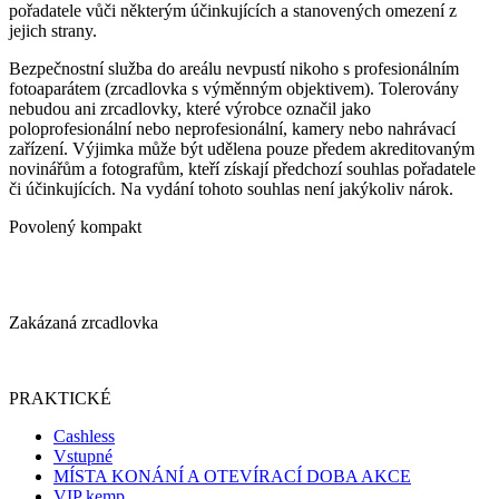
pořadatele vůči některým účinkujících a stanovených omezení z
jejich strany.
Bezpečnostní služba do areálu nevpustí nikoho s profesionálním
fotoaparátem (zrcadlovka s výměnným objektivem). Tolerovány
nebudou ani zrcadlovky, které výrobce označil jako
poloprofesionální nebo neprofesionální, kamery nebo nahrávací
zařízení. Výjimka může být udělena pouze předem akreditovaným
novinářům a fotografům, kteří získají předchozí souhlas pořadatele
či účinkujících. Na vydání tohoto souhlas není jakýkoliv nárok.
Povolený kompakt
Zakázaná zrcadlovka
PRAKTICKÉ
Cashless
Vstupné
MÍSTA KONÁNÍ A OTEVÍRACÍ DOBA AKCE
VIP kemp