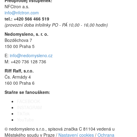
Předprodej vstupenek:
NFCtron a.s.
info@nfctron.com
tel.:
+420 566 466 519
(provozní doba infolinky PO - PÁ 10,00 - 16,00 hodin)
Nedomysleno, s. r. o.
Bozděchova 7
150 00 Praha 5
E:
info@nedomysleno.cz
M: +420 736 128 736
Riff Raff, s.r.o.
Čs. Armády 4
160 00 Praha 6
Staňte se fanouškem:
FACEBOOK
INSTAGRAM
TikTok
YouTube
© nedomysleno s.r.o., spisová značka C 81104 vedená u
Městského soudu v Praze /
Nastavení cookies
/
Ochrana