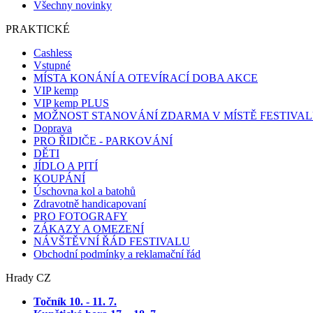
Všechny novinky
PRAKTICKÉ
Cashless
Vstupné
MÍSTA KONÁNÍ A OTEVÍRACÍ DOBA AKCE
VIP kemp
VIP kemp PLUS
MOŽNOST STANOVÁNÍ ZDARMA V MÍSTĚ FESTIVA
Doprava
PRO ŘIDIČE - PARKOVÁNÍ
DĚTI
JÍDLO A PITÍ
KOUPÁNÍ
Úschovna kol a batohů
Zdravotně handicapovaní
PRO FOTOGRAFY
ZÁKAZY A OMEZENÍ
NÁVŠTĚVNÍ ŘÁD FESTIVALU
Obchodní podmínky a reklamační řád
Hrady CZ
Točník 10. - 11. 7
.