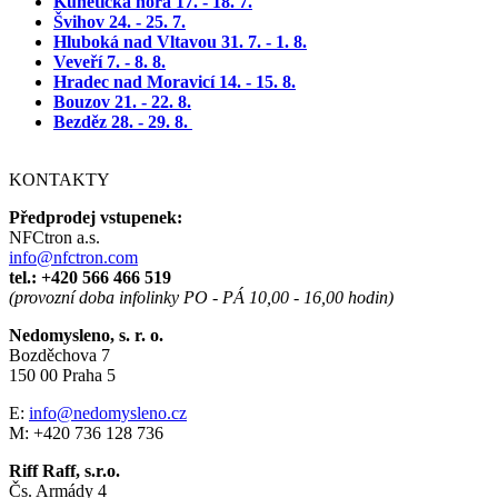
Kunětická hora 17. - 18. 7.
Švihov 24. - 25. 7.
Hluboká nad Vltavou 31. 7. - 1. 8.
Veveří 7. - 8. 8.
Hradec nad Moravicí 14. - 15. 8.
Bouzov 21. - 22. 8.
Bezděz 28. - 29. 8.
KONTAKTY
Předprodej vstupenek:
NFCtron a.s.
info@nfctron.com
tel.:
+420 566 466 519
(provozní doba infolinky PO - PÁ 10,00 - 16,00 hodin)
Nedomysleno, s. r. o.
Bozděchova 7
150 00 Praha 5
E:
info@nedomysleno.cz
M: +420 736 128 736
Riff Raff, s.r.o.
Čs. Armády 4