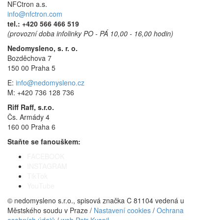
NFCtron a.s.
info@nfctron.com
tel.:
+420 566 466 519
(provozní doba infolinky PO - PÁ 10,00 - 16,00 hodin)
Nedomysleno, s. r. o.
Bozděchova 7
150 00 Praha 5
E:
info@nedomysleno.cz
M: +420 736 128 736
Riff Raff, s.r.o.
Čs. Armády 4
160 00 Praha 6
Staňte se fanouškem:
FACEBOOK
INSTAGRAM
TikTok
YouTube
© nedomysleno s.r.o., spisová značka C 81104 vedená u
Městského soudu v Praze /
Nastavení cookies
/
Ochrana