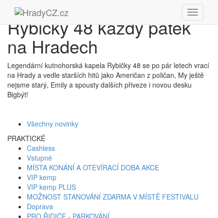
Rybičky 48 každý pátek
na Hradech
Legendární kutnohorská kapela Rybičky 48 se po pár letech vrací
na Hrady a vedle starších hitů jako Američan z poličan, My ještě
nejsme starý, Emily a spousty dalších přiveze i novou desku
Bigbýt!
Všechny novinky
PRAKTICKÉ
Cashless
Vstupné
MÍSTA KONÁNÍ A OTEVÍRACÍ DOBA AKCE
VIP kemp
VIP kemp PLUS
MOŽNOST STANOVÁNÍ ZDARMA V MÍSTĚ FESTIVALU
Doprava
PRO ŘIDIČE - PARKOVÁNÍ