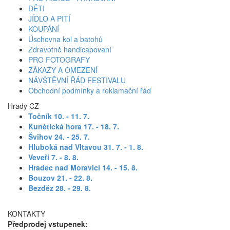
DĚTI
JÍDLO A PITÍ
KOUPÁNÍ
Úschovna kol a batohů
Zdravotně handicapovaní
PRO FOTOGRAFY
ZÁKAZY A OMEZENÍ
NÁVŠTĚVNÍ ŘÁD FESTIVALU
Obchodní podmínky a reklamační řád
Hrady CZ
Točník 10. - 11. 7
.
Kunětická hora 17. - 18. 7.
Švihov 24. - 25. 7.
Hluboká nad Vltavou 31. 7. - 1. 8.
Veveří 7. - 8. 8.
Hradec nad Moravicí 14. - 15. 8.
Bouzov 21. - 22. 8.
Bezděz 28. - 29. 8.
KONTAKTY
Předprodej vstupenek: